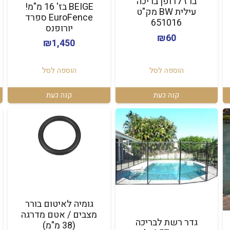
ברז לדופן בריכה
BEIGE בז' 16 מ"מ!
עילית BW מק"ט
EuroFence ספרד
651016
יורופנס
₪
60
₪
1,450
הוספה לסל
הוספה לסל
קנה כעת
קנה כעת
גומיה לאיטום בורר
מצבים / אטם מדרגה
גדר רשת לבריכה
(38 מ"מ)