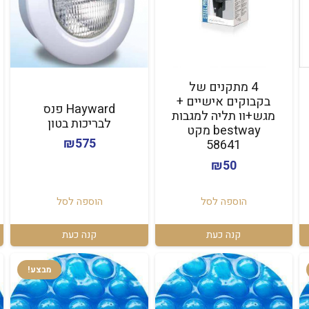
4 מתקנים של
בקבוקים אישיים +
Hayward פנס
מגש+וו תליה למגבות
לבריכות בטון
bestway מקט
₪
575
58641
₪
50
הוספה לסל
הוספה לסל
קנה כעת
קנה כעת
מבצע!