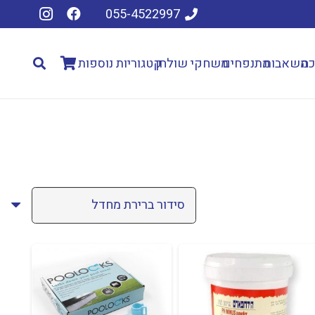
055-4522997
כה
משאבות
מתנפחים
משחקי שולחן
קטגוריות נוספות