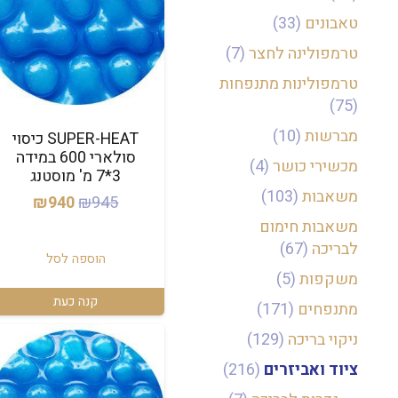
טאבונים
(33)
טרמפולינה לחצר
(7)
טרמפולינות מתנפחות
(75)
מברשות
(10)
SUPER-HEAT כיסוי
סולארי 600 במידה
מכשירי כושר
(4)
3*7 מ' מוסטנג
משאבות
(103)
המחיר
המחי
₪
940
₪
945
המקורי
הנוכח
משאבות חימום
לבריכה
(67)
היה:
הוא:
הוספה לסל
₪940.
₪945.
משקפות
(5)
קנה כעת
מתנפחים
(171)
ניקוי בריכה
(129)
ציוד ואביזרים
(216)