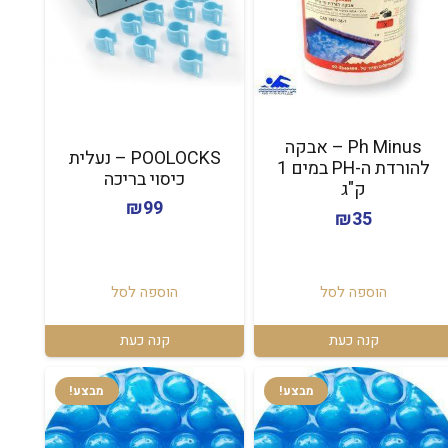
Ph Minus – אבקה
POOLOCKS – נעלית
להורדת ה-PH במים 1
כיסוי בריכה
ק"ג
₪
99
₪
35
הוספה לסל
הוספה לסל
קנה כעת
קנה כעת
מבצע!
מבצע!