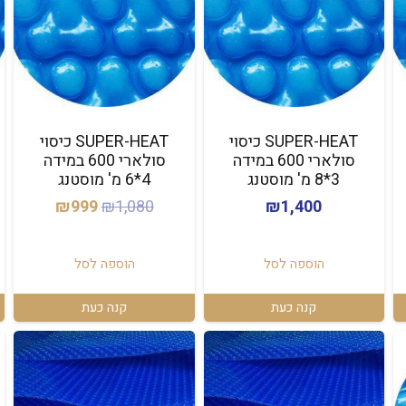
SUPER-HEAT כיסוי
SUPER-HEAT כיסוי
סולארי 600 במידה
סולארי 600 במידה
3*8 מ' מוסטנג
4*6 מ' מוסטנג
ר
המחיר
המחיר
₪
999
₪
1,080
₪
1,400
י
המקורי
הנוכחי
היה:
הוא:
הוספה לסל
הוספה לסל
₪999.
₪1,080.
קנה כעת
קנה כעת