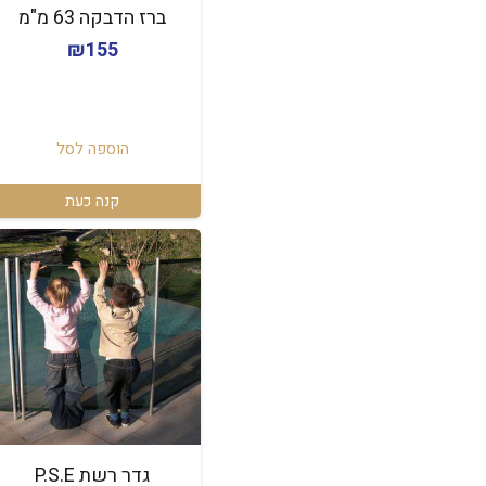
ברז הדבקה 63 מ"מ
₪
155
הוספה לסל
קנה כעת
גדר רשת P.S.E