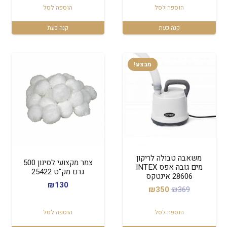
הוספה לסל
הוספה לסל
היה:
הוא:
₪1,049.
₪1,249.
קנה כעת
קנה כעת
מבצע!
משאבה טבולה לריקון
צמר מקצועי לסינון 500
מים גובה אפס INTEX
גרם מק"ט 25422
28606 אינטקס
₪
130
המחיר
המחיר
₪
350
₪
369
המקורי
הנוכחי
הוספה לסל
הוספה לסל
היה:
הוא: