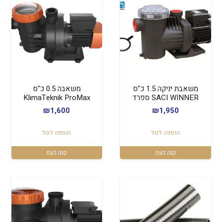
משאבת יניקה 1.5 כ"ס
משאבה 0.5 כ"ס
SACI WINNER ספרד
KlimaTeknik ProMax
₪
1,600
₪
1,950
הוספה לסל
הוספה לסל
קנה כעת
קנה כעת