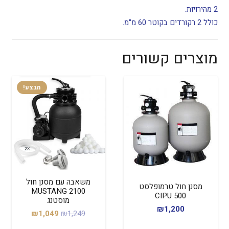
2 מהירויות.
כולל 2 רקורדים בקוטר 60 מ"מ.
מוצרים קשורים
מבצע!
משאבה עם מסנן חול
מסנן חול טרמופלסט
2100 MUSTANG
500 CIPU
מוסטנג
₪
1,200
המחיר
המחיר
₪
1,049
₪
1,249
המקורי
הנוכחי