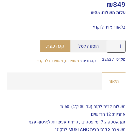
₪
849
עלות משלוח:
35
₪
בלאוור אויר לגקוזי
כמות
קנה כעת
הוספה לסל
של
בלאוור
מק"ט:
22527
קטגוריות:
משאבות
,
משאבות לג'קוזי
לג'קוזי
600W
תיאור
משלוח לבית לקוח (עד 30 ק"ג):
50 ₪
אחריות:
12 חודשים
זמן אספקה:
7
ימי עסקים
, קיימת אפשרות לאיסוף עצמי
משאבה 3 כ"ס מבית MUSTANG לג'קוזי.