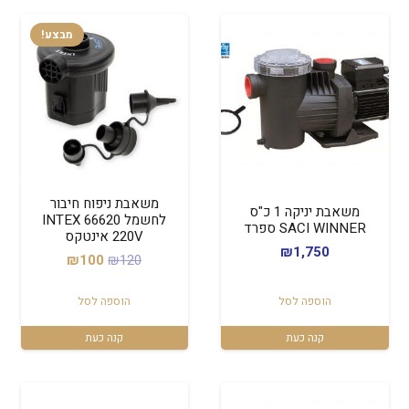
מבצע!
משאבת ניפוח חיבור
משאבת יניקה 1 כ"ס
לחשמל INTEX 66620
SACI WINNER ספרד
220V אינטקס
₪
1,750
המחיר
המחיר
₪
100
₪
120
המקורי
הנוכחי
הוספה לסל
הוספה לסל
היה:
הוא:
₪100.
₪120.
קנה כעת
קנה כעת