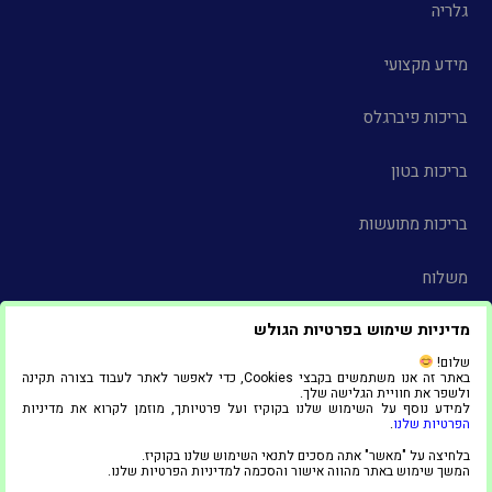
גלריה
מידע מקצועי
בריכות פיברגלס
בריכות בטון
בריכות מתועשות
משלוח
מדיניות שימוש בפרטיות הגולש
צור קשר
שלום!
באתר זה אנו משתמשים בקבצי Cookies, כדי לאפשר לאתר לעבוד בצורה תקינה
הצהרת נגישות
ולשפר את חוויית הגלישה שלך.
למידע נוסף על השימוש שלנו בקוקיז ועל פרטיותך, מוזמן לקרוא את מדיניות
הפרטיות שלנו
.
© 2025 כל הזכויות שמורות ל"אדל סניף אשדוד"
בלחיצה על "מאשר" אתה מסכים לתנאי השימוש שלנו בקוקיז.
1
המשך שימוש באתר מהווה אישור והסכמה למדיניות הפרטיות שלנו.
צריכים עזרה?