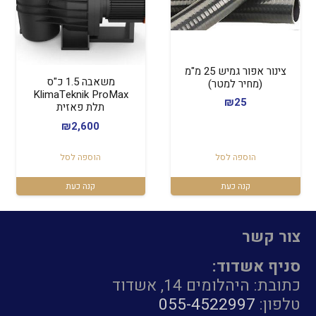
צינור אפור גמיש 25 מ"מ
משאבה 1.5 כ"ס
(מחיר למטר)
KlimaTeknik ProMax
₪
25
תלת פאזית
₪
2,600
הוספה לסל
הוספה לסל
קנה כעת
קנה כעת
צור קשר
סניף אשדוד:
כתובת: היהלומים 14, אשדוד
טלפון:
055-4522997