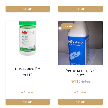
קנה כעת
קנה כעת
מבצע!
PH מינוס גרגירים
אל קצף באריזה של
₪
110
ליטר
המחיר
המחיר
₪
110
₪
120
המקורי
הנוכחי
הוספה לסל
הוספה לסל
היה:
הוא:
₪110.
₪120.
קנה כעת
קנה כעת