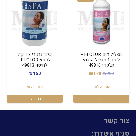
מצליל מים FI CLOR -
כלור גרגירי 1.2 ק”ג
ליטר 1 מצליל את מי
לספא FI-CLOR-
הג'קוזי 49816
לחיטוי 49813
המחיר
המחיר
₪
160
₪
170
₪
200
המקורי
הנוכחי
הוספה לסל
הוספה לסל
היה:
הוא:
₪170.
₪200.
קנה כעת
קנה כעת
צור קשר
סניף אשדוד: