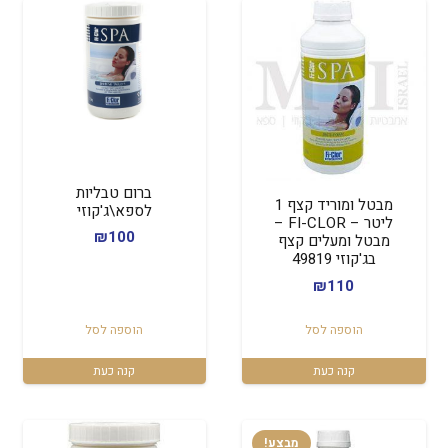
ברום טבליות
מבטל ומוריד קצף 1
לספא\ג'קוזי
ליטר – FI-CLOR –
₪
100
מבטל ומעלים קצף
בג'קוזי 49819
₪
110
הוספה לסל
הוספה לסל
קנה כעת
קנה כעת
מבצע!