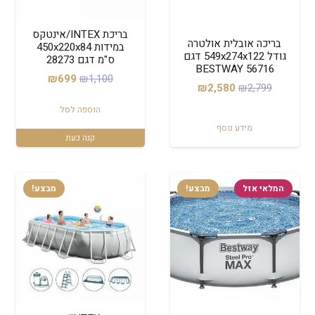
בריכת INTEX/אינטקס
בריכה אובלית אולטרה
במידות 450x220x84
גודל 549x274x122 דגם
ס"מ דגם 28273
56716 BESTWAY
המחיר
המחיר
₪
699
₪
1,100
המחיר
המחיר
₪
2,580
₪
2,799
המקורי
הנוכחי
המקורי
הנוכחי
הוספה לסל
היה:
הוא:
היה:
הוא:
מידע נוסף
₪699.
₪1,100.
קנה כעת
₪2,580.
₪2,799.
המלאי אזל
מבצע!
מבצע!