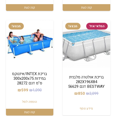
₪1,750.
₪3,480.
₪3,570.
₪4,890.
קנה כעת
קנה כעת
המלאי אזל
מבצע!
מבצע!
בריכת INTEX/אינטקס
בריכת אולטרה מלבנית
במידות 300x200x75
282X196X84
ס"מ דגם 28272
BESTWAY דגם 56629
המחיר
המחיר
₪
599
₪
1,090
המחיר
המחיר
₪
850
₪
2,099
המקורי
הנוכחי
המקורי
הנוכחי
הוספה לסל
היה:
הוא:
היה:
הוא:
מידע נוסף
₪599.
₪1,090.
קנה כעת
₪850.
₪2,099.