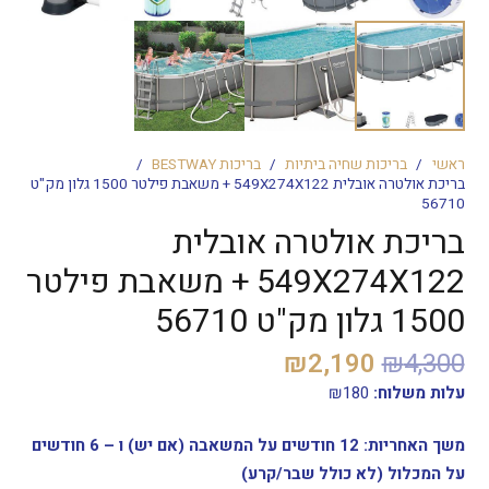
ראשי
/
בריכות שחיה ביתיות
/
בריכות BESTWAY
/
בריכת אולטרה אובלית 549X274X122 + משאבת פילטר 1500 גלון מק"ט
56710
בריכת אולטרה אובלית
549X274X122 + משאבת פילטר
1500 גלון מק"ט 56710
המחיר
המחיר
₪
2,190
₪
4,300
המקורי
הנוכחי
עלות משלוח:
180
₪
היה:
הוא:
₪2,190.
₪4,300.
משך האחריות: 12 חודשים על המשאבה (אם יש) ו – 6 חודשים
על המכלול (לא כולל שבר/קרע)