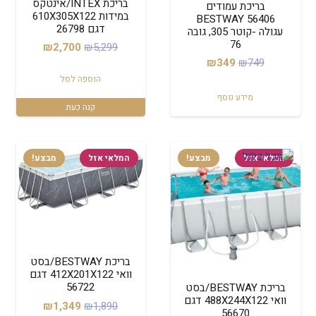
בריכת INTEX/אינטקס
בריכת עמודים
במידות 610X305X122
BESTWAY 56406
דגם 26798
עגולה -קוטר 305, גובה
76
המחיר
המחיר
₪
2,700
₪
5,299
המחיר
המחיר
₪
349
₪
749
המקורי
הנוכחי
הוספה לסל
המקורי
הנוכחי
היה:
הוא:
מידע נוסף
היה:
הוא:
₪2,700.
₪5,299.
קנה כעת
₪349.
₪749.
המלאי אזל
מבצע!
המלאי אזל
מבצע!
בריכת BESTWAY/בסט
וואי 412X201X122 דגם
56722
בריכת BESTWAY/בסט
וואי 488X244X122 דגם
המחיר
המחיר
₪
1,349
₪
1,890
56670