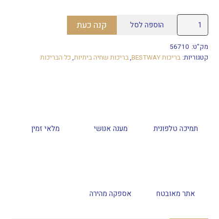
כמות
קנה כעת
הוספה לסל
של
בריכת
מק"ט:
56710
אולטרה
קטגוריות:
בריכות BESTWAY
,
בריכות שחיה ביתיות
,
כל הבריכות
אובלית
549X274X122
+
משאבת
פילטר
תמיכה טלפונית
מענה אנושי
מלאי זמין
1500
גלון
מק"ט
56710
אתר מאובטח
אספקה מהירה