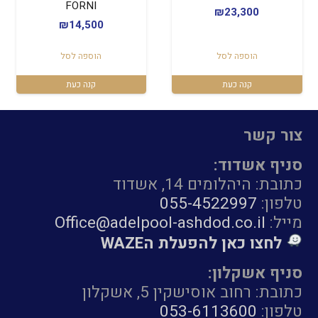
FORNI
₪
23,300
₪
14,500
הוספה לסל
הוספה לסל
קנה כעת
קנה כעת
צור קשר
סניף אשדוד:
כתובת: היהלומים 14, אשדוד
טלפון:
055-4522997
מייל:
Office@adelpool-ashdod.co.il
לחצו כאן להפעלת הWAZE
סניף אשקלון:
כתובת: רחוב אוסישקין 5, אשקלון
טלפון:
053-6113600