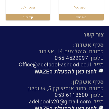
הוספה לסל
הוספה לסל
קנה כעת
קנה כעת
צור קשר
סניף אשדוד:
כתובת: היהלומים 14, אשדוד
טלפון:
055-4522997
מייל:
Office@adelpool-ashdod.co.il
לחצו כאן להפעלת הWAZE
סניף אשקלון:
כתובת: רחוב אוסישקין 5, אשקלון
טלפון:
053-6113600
מייל:
adelpools20@gmail.com
לחצו כאן להפעלת הWAZE