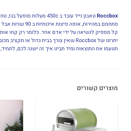
Roccbox
טאבון נייד עובד ב 450c מעלות מופעל בגז, נוח לשימוש, איכותי ותמיד מפנק.
מתחמם במהירות, אופה פיצות איכותיות ב 90 שניות אבל ממש לא רק, מעולה גם לבשר דגים וירקות מתאים לכל מרפסת או גג ישראלי.
קל מספיק לנשיאה על ידי אדם אחד. כלומר רק קחו אותו 
יתרונו של Roccbox שאין צורך בבית גדול 
תטעמו את התוצאות ומיד תבינו איך זה ישנה לכם, לתמיד
מוצרים קשורים