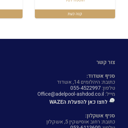
הוספה לסל
קנה כעת
צור קשר
סניף אשדוד:
כתובת: היהלומים 14, אשדוד
טלפון:
055-4522997
מייל:
Office@adelpool-ashdod.co.il
לחצו כאן להפעלת הWAZE
סניף אשקלון:
כתובת: רחוב אוסישקין 5, אשקלון
טלפון:
053-6113600