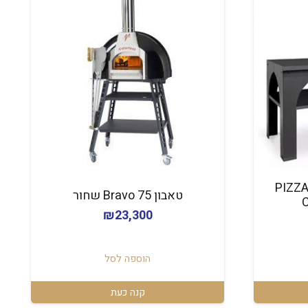
PIZZA P –
טאבון Bravo 75 שחור
₪
23,300
הוספה לסל
קנה כעת