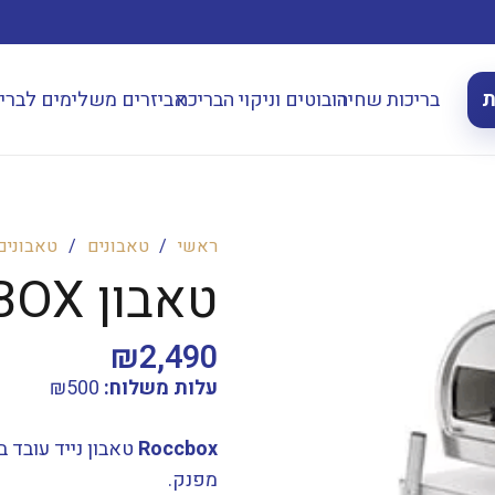
ת
בריכות שחיה
רובוטים וניקוי הבריכה
אביזרים משלימים לברי
ראשי
/
טאבונים
/
טאבונים 
טאבון ROCCBOX אפור
₪
2,490
עלות משלוח:
500
₪
Roccbox
מפנק.