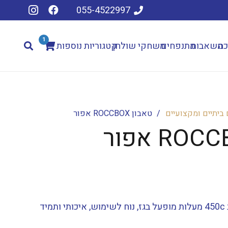
055-4522997
1
כה
משאבות
מתנפחים
משחקי שולחן
קטגוריות נוספות
ביתיים ומקצועיים
/
טאבון ROCCBOX אפור
טאבון נייד עובד ב 450c מעלות מופעל בגז, נוח לשימוש, איכותי ותמיד