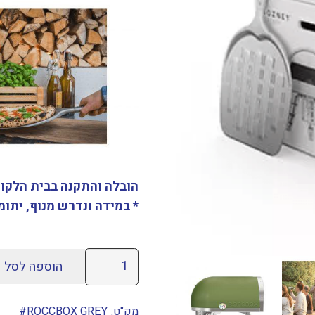
הובלה והתקנה בבית הלקוח ב
* במידה ונדרש מנוף, יתומ
כמות
הוספה לסל
של
טאבון
מק"ט:
ROCCBOX GREY#