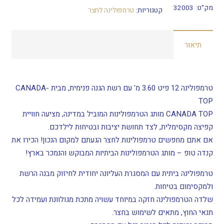
טרמפולינה
מק"ט:
32003
קטגוריות:
טרמפולינה לחצר
3.6
מ'
תיאור
12
פיט
CANADA-
TOP
טרמפולינה 12 פיט 3.60 מ' עם רשת הגנה פנימית, מבית CANADA-
קנדה
TOP
CANADA TOP מותג הטרמפולינות המוביל במדינה, מציעה חוויית
קפיצה מקסימלית, לצד תחושת יציבות ובטיחות לילדכם.
אם אתם מחפשים טרמפולינות לחצר הגעתם למקום הנכון! הכירו את
קנדה טופ – מותג הטרמפולינות הביתיות המבוקש והנמכר בארץ!
טרמפולינה ביתית עם המסגרת העליונה יחודית לחיזוק מבנה הרשת
ולמקסימום בטיחות.
שלדה הטרמפולינה חזקה במיוחד עשויה מתכת מגולוונת ועמידה לכל
תנאי החוץ, מתאים לשימוש בחצר.