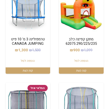
מתקן קפיצה כלב
טרמפולינה 3 מ' 10 פיט
CANADA JUMPING
290/225/235 62075
המחיר
המחיר
המחיר
המחיר
₪
1,300
₪
1,500
₪
900
₪
1,099
המקורי
הנוכחי
המקורי
הנוכחי
הוספה לסל
הוספה לסל
היה:
הוא:
היה:
הוא:
₪1,300.
₪1,500.
₪900.
₪1,099.
קנה כעת
קנה כעת
המלאי אזל