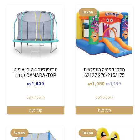
מבצע!
מתקן קפיצה המפלצות
טרמפולינה 2.4 מ' 8 פיט
270/215/175 62127
CANADA-TOP קנדה
המחיר
המחיר
₪
1,000
₪
1,050
₪
1,199
המקורי
הנוכחי
הוספה לסל
הוספה לסל
היה:
הוא:
₪1,050.
₪1,199.
קנה כעת
קנה כעת
מבצע!
מבצע!