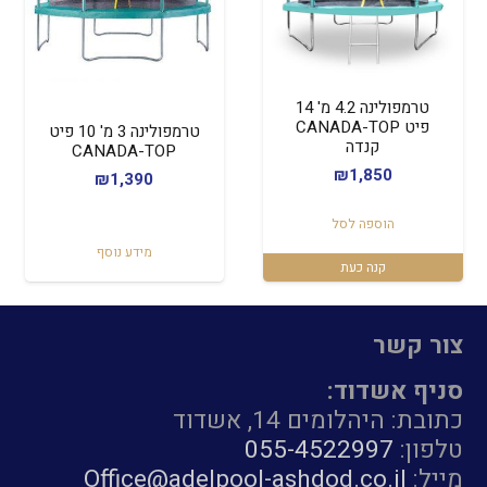
טרמפולינה 4.2 מ' 14
פיט CANADA-TOP
טרמפולינה 3 מ' 10 פיט
קנדה
CANADA-TOP
₪
1,850
₪
1,390
הוספה לסל
מידע נוסף
קנה כעת
צור קשר
סניף אשדוד:
כתובת: היהלומים 14, אשדוד
טלפון:
055-4522997
מייל:
Office@adelpool-ashdod.co.il