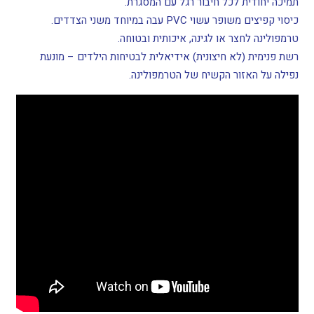
תמיכה יחודית לכל חיבור רגל עם המסגרת.
כיסוי קפיצים משופר עשוי PVC עבה במיוחד משני הצדדים.
טרמפולינה לחצר או לגינה, איכותית ובטוחה.
רשת פנימית (לא חיצונית) אידיאלית לבטיחות הילדים – מונעת
נפילה על האזור הקשיח של הטרמפולינה.