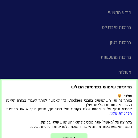
מידע מקצועי
בריכות פיברגלס
בריכות בטון
בריכות מתועשות
משלוח
מדיניות שימוש בפרטיות הגולש
צור קשר
שלום!
באתר זה אנו משתמשים בקבצי Cookies, כדי לאפשר לאתר לעבוד בצורה תקינה
הצהרת נגישות
ולשפר את חוויית הגלישה שלך.
למידע נוסף על השימוש שלנו בקוקיז ועל פרטיותך, מוזמן לקרוא את מדיניות
הפרטיות שלנו
.
© 2025 כל הזכויות שמורות ל"אדל סניף אשדוד"
בלחיצה על "מאשר" אתה מסכים לתנאי השימוש שלנו בקוקיז.
1
המשך שימוש באתר מהווה אישור והסכמה למדיניות הפרטיות שלנו.
צריכים עזרה?
בניית אתרים ושיווק דיגיטלי
מאשר