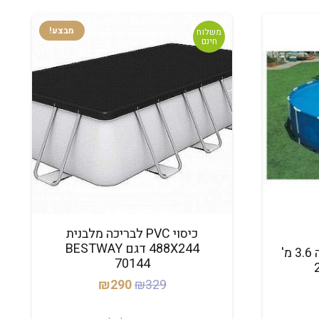
מבצע!
משלוח
חינם
כיסוי PVC לבריכה מלבנית
488X244 דגם BESTWAY
כיסוי סולארי עגול לבריכה 3.6 מ'
70144
המחיר
המחיר
₪
290
₪
329
המקורי
הנוכחי