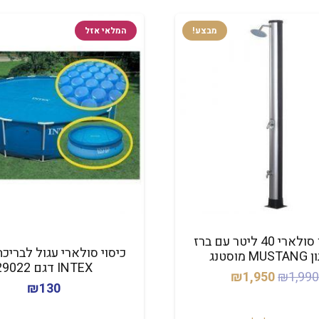
מבצע!
המלאי אזל
מקלחון סולארי 40 ליטר עם ברז
מוסטנג
INTEX דגם 29022
המחיר
המחיר
₪
1,950
₪
1,99
₪
130
המקורי
הנוכחי
היה:
הוא: