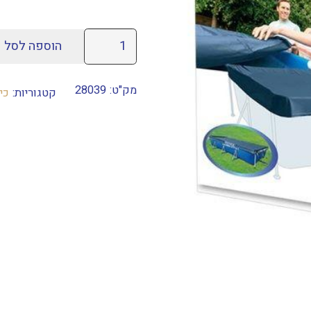
כמות
הוספה לסל
של
כיסוי
מק"ט:
28039
קטגוריות:
כי
לבריכה
מלבנית
450X220
ס"מ
INTEX
דגם
28039