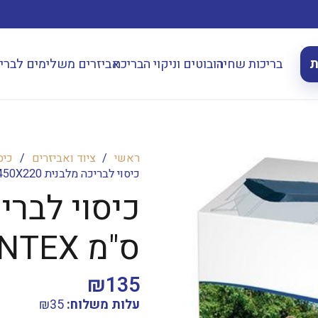
ת
בריכות שחיה
רובוטים וניקוי הבריכה
אביזרים משלימים לברי
ראשי
/
ציוד ואביזרים
/
כיס
כיסוי לבריכה מלבנית 450X220 ס"מ INTEX דגם 28039
ס"מ INTEX דגם 28039
₪
135
עלות משלוח:
35
₪