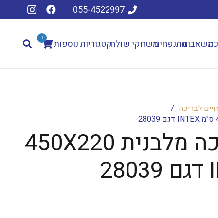
055-4522997
1
כה
משאבות
מתנפחים
משחקי שולחן
קטגוריות נוספות
ויים לבריכה
/
כיסוי לבריכה מלבנית 450X220