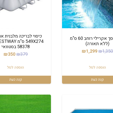
כיסוי לבריכה מלבנית א
מפל מסך אקרילי רוחב 60 ס"מ
(ללא תאורה)
58378 בסטוואי
המחיר
המחיר
₪
1,299
₪
1,35
המחיר
המ
₪
350
₪
379
המקורי
הנוכחי
המקורי
הנ
היה:
הוא:
היה:
הו
הוספה לסל
הוספה לסל
₪1,299.
₪1,350.
0.
₪379.
קנה כעת
קנה כעת