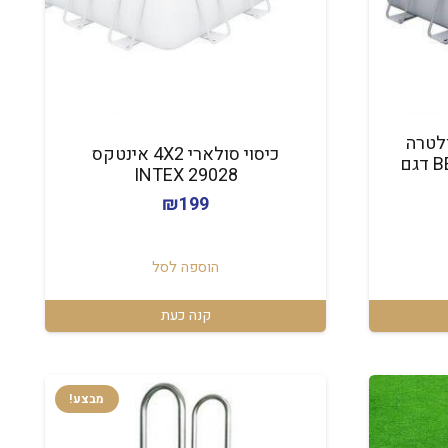
ולטרה
כיסוי סולארי 4X2 אינטקס
549X274 ס"מ BESTWAY דגם
INTEX 29028
₪
199
חיר
וכחי
א:
הוספה לסל
₪35
קנה כעת
מבצע!