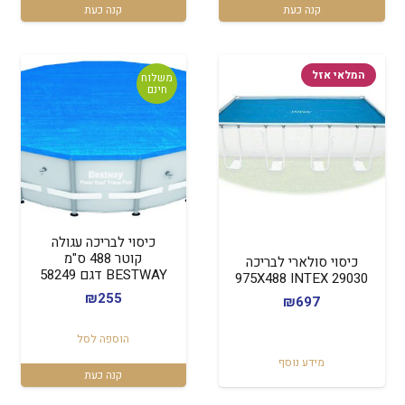
קנה כעת
קנה כעת
המלאי אזל
משלוח
חינם
כיסוי לבריכה עגולה
קוטר 488 ס"מ
כיסוי סולארי לבריכה
BESTWAY דגם 58249
975X488 INTEX 29030
₪
255
₪
697
הוספה לסל
מידע נוסף
קנה כעת