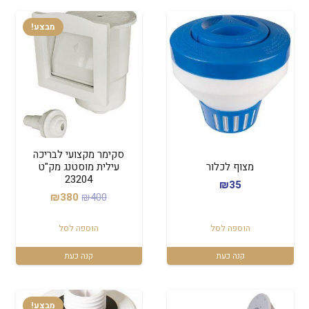
מבצע!
סקימר מקצועי לבריכה
מצוף לכלור
עילית מוסטנג מק"ט
23204
₪
35
המחיר
המחיר
₪
380
₪
400
המקורי
הנוכחי
הוספה לסל
הוספה לסל
היה:
הוא:
₪380.
₪400.
קנה כעת
קנה כעת
מבצע!