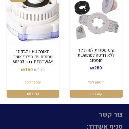
קיט מסגרת לנורת לד
תאורת LED לג'קוזי
ללא רוזטה למתועשת
מתנפח עם סילוני אוויר
מוסטנג
BESTWAY דגם 60303
₪
280
המחיר
המחיר
₪
150
₪
179
המקורי
הנוכחי
הוספה לסל
הוספה לסל
היה:
הוא:
₪150.
₪179.
קנה כעת
קנה כעת
צור קשר
סניף אשדוד: