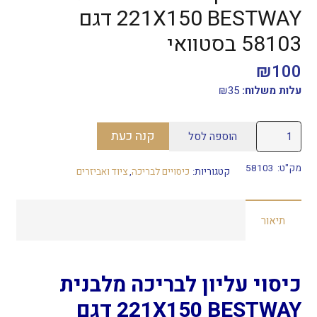
221X150 BESTWAY דגם
58103 בסטוואי
₪
100
עלות משלוח:
35
₪
כמות
קנה כעת
הוספה לסל
של
כיסוי
מק"ט:
58103
קטגוריות:
כיסויים לבריכה
,
ציוד ואביזרים
עליון
לבריכה
תיאור
מלבנית
221X150
BESTWAY
דגם
כיסוי עליון לבריכה מלבנית
58103
221X150 BESTWAY דגם
בסטוואי