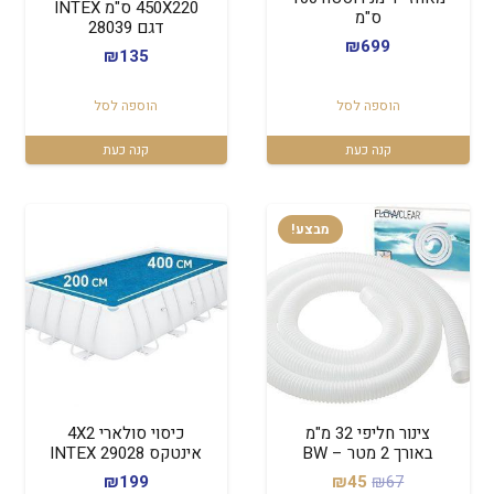
450X220 ס"מ INTEX
ס"מ
דגם 28039
₪
699
₪
135
הוספה לסל
הוספה לסל
קנה כעת
קנה כעת
מבצע!
צינור חליפי 32 מ"מ
כיסוי סולארי 4X2
באורך 2 מטר – BW
אינטקס INTEX 29028
המחיר
המחיר
₪
199
₪
45
₪
67