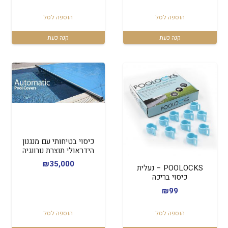
המקורי
הנוכחי
הוספה לסל
הוספה לסל
היה:
הוא:
₪45.
₪67.
קנה כעת
קנה כעת
כיסוי בטיחותי עם מנגנון
הידראולי תוצרת נורווגיה
₪
35,000
POOLOCKS – נעלית
כיסוי בריכה
₪
99
הוספה לסל
הוספה לסל