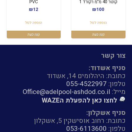
קוטר 40 מ"מ רקורד 1
PVC
₪
12
₪
100
הוספה לסל
הוספה לסל
קנה כעת
קנה כעת
צור קשר
סניף אשדוד:
כתובת: היהלומים 14, אשדוד
טלפון:
055-4522997
מייל:
Office@adelpool-ashdod.co.il
לחצו כאן להפעלת הWAZE
סניף אשקלון:
כתובת: רחוב אוסישקין 5, אשקלון
טלפון:
053-6113600