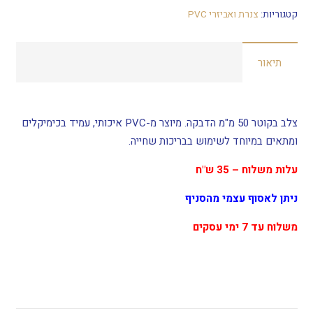
מעבר
קטגוריות:
צנרת ואביזרי PVC
צלב
הדבקה
תיאור
קוטר
50
מ"מ
PVC
צלב בקוטר 50 מ"מ הדבקה. מיוצר מ-PVC איכותי, עמיד בכימיקלים
מק"ט
ומתאים במיוחד לשימוש בבריכות שחייה.
26296
עלות משלוח – 35 ש"ח
ניתן לאסוף עצמי מהסניף
משלוח עד 7 ימי עסקים