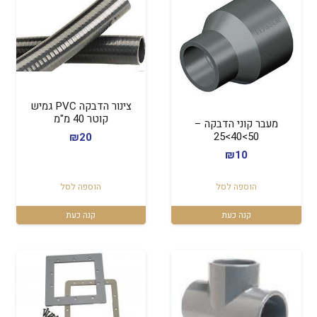
צינור הדבקה PVC גמיש
קוטר 40 מ"מ
מעבר קוני הדבקה –
50>40>25
₪
20
₪
10
הוספה לסל
הוספה לסל
קנה כעת
קנה כעת