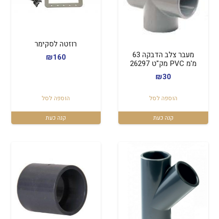
רוזטה לסקימר
מעבר צלב הדבקה 63
₪
160
מ'מ PVC מק"ט 26297
₪
30
הוספה לסל
הוספה לסל
קנה כעת
קנה כעת