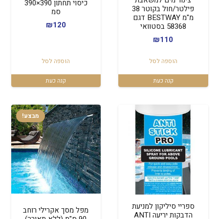
צינור מים למשאבת
כיסוי תחתון 390×390
פילטר/חול בקוטר 38
סמ
מ"מ BESTWAY דגם
₪
120
58368 בסטוואי
₪
110
הוספה לסל
הוספה לסל
קנה כעת
קנה כעת
מבצע!
ספריי סיליקון למניעת
מפל מסך אקרילי רוחב
הדבקות יריעה ANTI