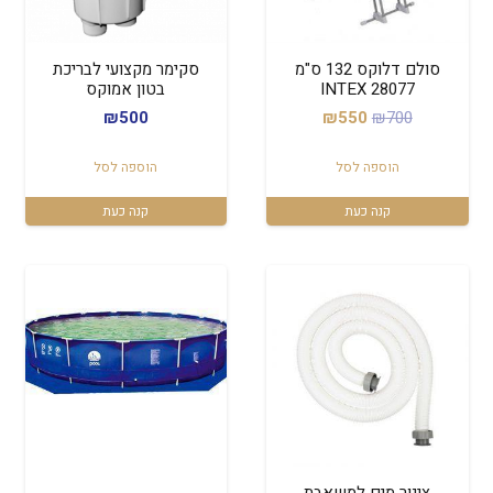
סולם דלוקס 132 ס"מ
סקימר מקצועי לבריכת
INTEX 28077
בטון אמוקס
המחיר
המחיר
₪
500
₪
550
₪
700
המקורי
הנוכחי
הוספה לסל
הוספה לסל
היה:
הוא:
₪550.
₪700.
קנה כעת
קנה כעת