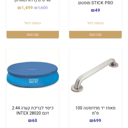
90 ס"מ (ללא תאורה)
STICK PRO מוסטנג
המחיר
המחיר
₪
1,499
₪
1,600
₪
49
המקורי
הנוכחי
היה:
הוא:
הוספה לסל
הוספה לסל
₪1,499.
₪1,600.
קנה כעת
קנה כעת
מאחז יד מנירוסטה 100
כיסוי לבריכת קערה 2.44
ס"מ
דגם 28020 INTEX
₪
60
₪
699