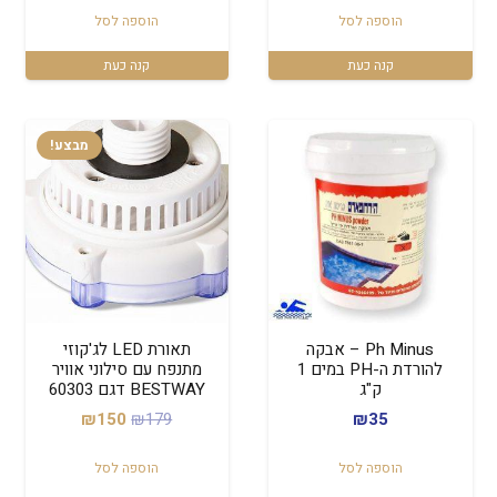
הוספה לסל
הוספה לסל
קנה כעת
קנה כעת
מבצע!
Ph Minus – אבקה
תאורת LED לג'קוזי
להורדת ה-PH במים 1
מתנפח עם סילוני אוויר
ק"ג
BESTWAY דגם 60303
המחיר
המחיר
₪
150
₪
179
₪
35
המקורי
הנוכחי
הוספה לסל
הוספה לסל
היה:
הוא: