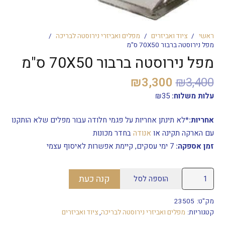
ראשי
/
ציוד ואביזרים
/
מפלים ואביזרי נירוסטה לבריכה
/
מפל נירוסטה ברבור 70X50 ס"מ
מפל נירוסטה ברבור 70X50 ס"מ
המחיר
המחיר
₪
3,300
₪
3,400
המקורי
הנוכחי
עלות משלוח:
35
₪
היה:
הוא:
₪3,300.
₪3,400.
אחריות:
*לא תינתן אחריות על פגמי חלודה עבור מפלים שלא הותקנו
עם הארקה תקינה או
אנודה
בחדר מכונות
זמן אספקה:
7
ימי עסקים, קיימת אפשרות לאיסוף עצמי
כמות
קנה כעת
הוספה לסל
של
מפל
מק"ט:
23505
נירוסטה
קטגוריות:
מפלים ואביזרי נירוסטה לבריכה
,
ציוד ואביזרים