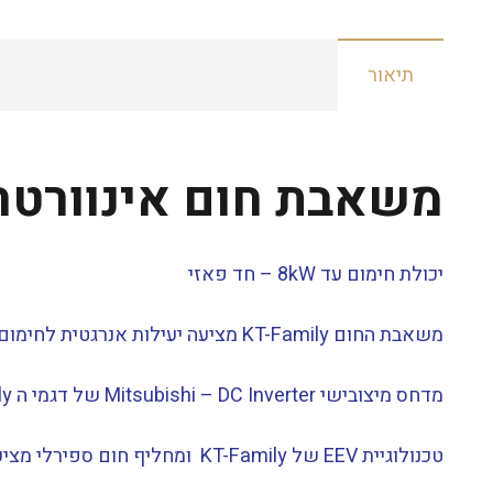
תיאור
משאבת חום אינוורטר מלא – ll Inverter
יכולת חימום עד 8kW – חד פאזי
משאבת החום KT-Family מציעה יעילות אנרגטית לחימום בריכות קטנות ובינוניות.
מדחס מיצובישי Mitsubishi – DC Inverter של דגמי ה KT-Family יעיל יותר בעד 20% מאלו באותה קטגוריה בשוק ויעיל ב-40% יותר ממדחסים מסורתיים.
טכנולוגיית EEV של KT-Family ומחליף חום ספירלי מציעים הפשרה מהירה ופשוטה.