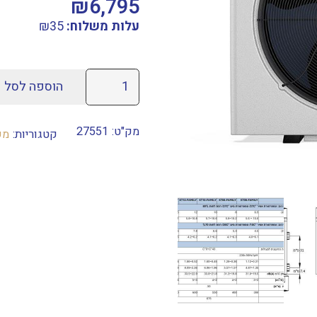
₪
6,795
עלות משלוח:
35
₪
כמות
הוספה לסל
של
משאבת
מק"ט:
27551
קטגוריות:
מש
חום
אינוורטר
KT8-
Family-
Full
Inverter
קלימטקניק