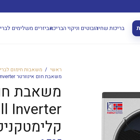
ת
בריכות שחיה
רובוטים וניקוי הבריכה
אביזרים משלימים לברי
ראשי
/
משאבות חימום לברי
משאבת חום אינוורטר KT8-Family-Full Inverter קלימטקניק
l Inverter
קלימטקניק