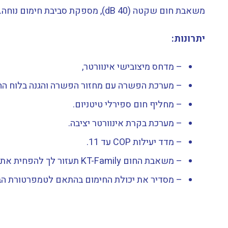
משאבת חום שקטה (40 dB), מספקת סביבת חימום נוחה. אידיאלי לבריכות קטנות ובינוניות, עד 10 קו"ב
יתרונות:
– מדחס מיצובישי אינוורטר,
– מערכת הפשרה עם מחזור הפשרה והגנה בלוח הח
– מחליף חום ספירלי טיטניום.
– מערכת בקרת אינוורטר יציבה.
– מדד יעילות COP עד 11.
– משאבת החום KT-Family תעזור לך להפחית את חשבון החשמל שלך בשיעור של עד 45% בהשוואה לכל דגם ON/OFF אחר.
– מסדיר את יכולת החימום בהתאם לטמפרטורת הבריכה. כאשר פועל במהירות של 