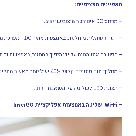
מאפיינים ספציפיים:
– מדחס DC אינוורטר מיצובישי יציב.
– הגנה חשמלית מוחלטת: באמצעות ממיר DC, המערכת מתחילה ב 0 A עד זרם נומינלי קבוע.
– הפשרה אוטומטית על ידי היפוך המחזור, באמצעות גז חם עם שסתום 4 כיוונים לה
– מחליף חום טיטניום קלוע: 40% יעיל יותר מאשר מחליפי חום טיטניום סטנדרטיים.
– תצוגת LED לשליטה על משאבת החום.
–
Wi-Fi: שליטה באמצעות אפליקציית InverGO