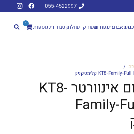
055-4522997
1
כה
משאבות
מתנפחים
משחקי שולחן
קטגוריות נוספות
כה
/
משאבת חום אינוורטר KT8-
Family-Ful