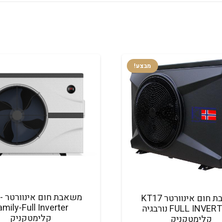
מבצע!
משא
משאבת חום אינוורטר KT17
amily-Full Inverter
FULL INVERTER-S נורבגיה
קלימטקניק
קלימטקניק