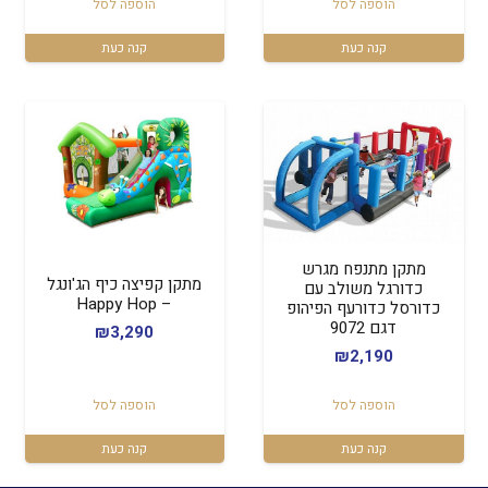
הוספה לסל
הוספה לסל
היה:
הוא:
₪1,699.
₪2,299.
קנה כעת
קנה כעת
מתקן מתנפח מגרש
מתקן קפיצה כיף הג'ונגל
כדורגל משולב עם
– Happy Hop
כדורסל כדורעף הפיהופ
דגם 9072
₪
3,290
₪
2,190
הוספה לסל
הוספה לסל
קנה כעת
קנה כעת