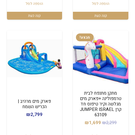
הוספה לסל
הוספה לסל
קנה כעת
קנה כעת
מבצע!
מתקן מתנפח לבית
טרמפולינה +פארק מים
פארק מים מרהיב |
מגלשה וקיר טיפוס חד
הכריש השמח
קרן JUMPER ISRAEL
₪
2,799
63109
המחיר
המחיר
₪
1,699
₪
2,299
המקורי
הנוכחי