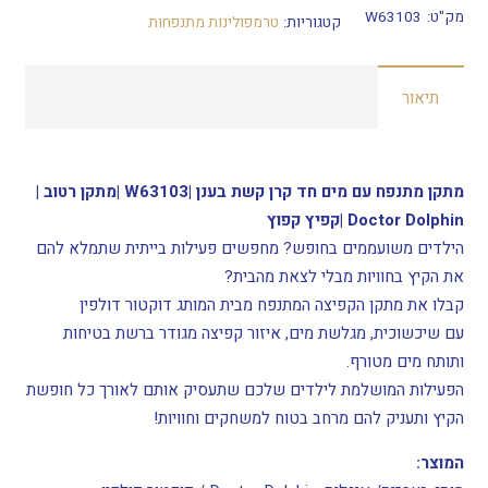
מתקן
מק"ט:
W63103
קטגוריות:
טרמפולינות מתנפחות
מתנפח
עם
תיאור
מים
חד
קרן
קשת
מתקן מתנפח עם מים חד קרן קשת בענן |W63103 |מתקן רטוב |
בענן
Doctor Dolphin |קפיץ קפוץ
הילדים משועממים בחופש? מחפשים פעילות בייתית שתמלא להם
את הקיץ בחוויות מבלי לצאת מהבית?
קבלו את מתקן הקפיצה המתנפח מבית המותג דוקטור דולפין
עם שיכשוכית, מגלשת מים, איזור קפיצה מגודר ברשת בטיחות
ותותח מים מטורף.
הפעילות המושלמת לילדים שלכם שתעסיק אותם לאורך כל חופשת
הקיץ ותעניק להם מרחב בטוח למשחקים וחוויות!
המוצר: