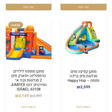
קנה כעת
קנה כעת
מבצע!
מתקן מתנפח לילדים
מתקן קפיצה ומים
טרמפולינה +פארק מים
מגלשת מים בריכה
2 מגלשות וקיר אי
ותותח – Happy Hop
הפירטים דגם JUMPER
₪
2,599
ISRAEL 63108
המחיר
המחיר
₪
2,149
₪
2,499
המקורי
הנוכחי
הוספה לסל
הוספה לסל
היה:
הוא: