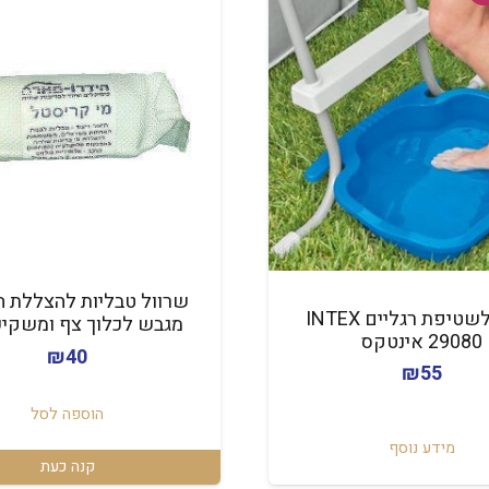
שרוול טבליות להצללת ה
מתקן לשטיפת רגליים INTEX
מגבש לכלוך צף ומשקיע
29080 אינטקס
₪
40
₪
55
הוספה לסל
מידע נוסף
קנה כעת