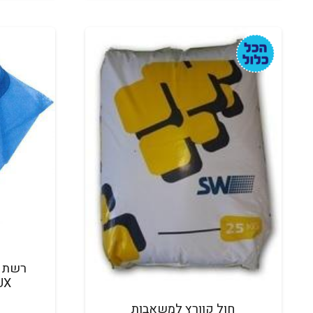
רשת ע
EMAUX
חול קוורץ למשאבות