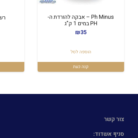
Ph Minus – אבקה להורדת ה-
רש
PH במים 1 ק"ג
₪
35
הוספה לסל
קנה כעת
צור קשר
סניף אשדוד: