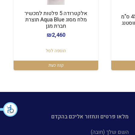
אלקטרודה 5 פלטות למכשיר
מברשת לבריכה באורך 45 ס"מ
מלח מסוג Aqua Blue תוצרת
וסטנג
חברת מגן
₪
2,460
הוספה לסל
קנה כעת
מלאו פרטים ונחזור אליכם בהקדם
השם שלך (חובה)