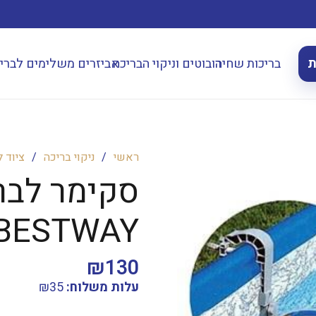
ת
בריכות שחיה
רובוטים וניקוי הבריכה
אביזרים משלימים לברי
ראשי
/
ניקוי בריכה
/
ציוד 
סקימר לבר
BESTWAY דגם 58233
₪
130
עלות משלוח:
35
₪