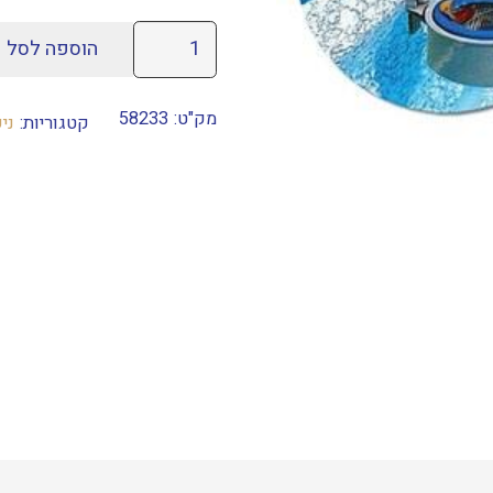
כמות
הוספה לסל
של
סקימר
מק"ט:
58233
קטגוריות:
ני
לבריכה
של
חברת
BESTWAY
דגם
58233