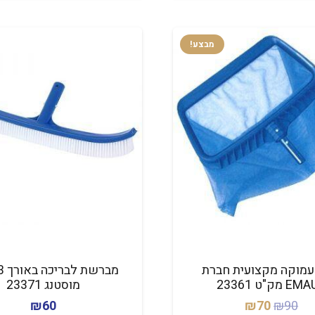
מבצע!
מוקה מקצועית חברת
 מק"ט 23361
מוסטנג 23371
המחיר
המחיר
₪
60
₪
70
₪
90