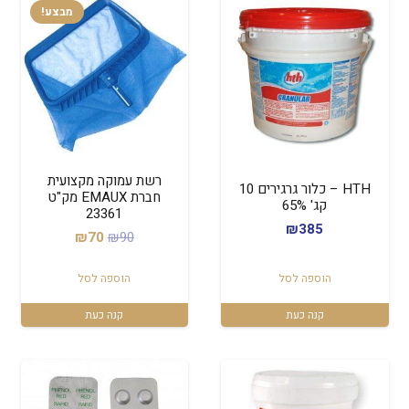
מבצע!
רשת עמוקה מקצועית
HTH – כלור גרגירים 10
חברת EMAUX מק"ט
קג' 65%
23361
₪
385
המחיר
המחיר
₪
70
₪
90
המקורי
הנוכחי
הוספה לסל
הוספה לסל
היה:
הוא:
₪70.
₪90.
קנה כעת
קנה כעת