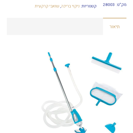
ערכת
מק"ט:
28003
קטגוריות:
ניקוי בריכה
,
שואבי קרקעית
ניקוי
מפוארת
תיאור
לבריכה
INTEX
28003
אינטקס