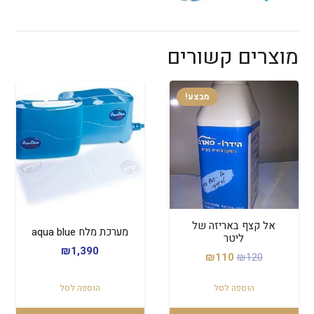
מוצרים קשורים
מבצע!
אל קצף באריזה של
מערכת מלח aqua blue
ליטר
₪
1,390
המחיר
המחיר
₪
110
₪
120
המקורי
הנוכחי
הוספה לסל
הוספה לסל
היה:
הוא:
₪110.
₪120.