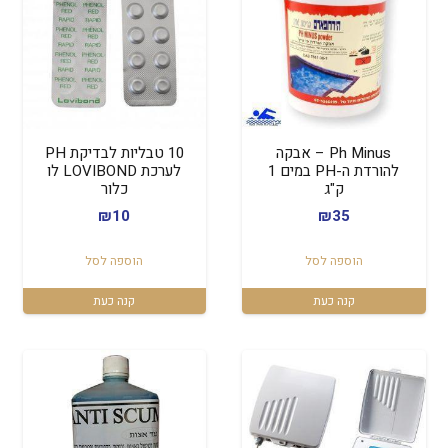
Ph Minus – אבקה
10 טבליות לבדיקת PH
להורדת ה-PH במים 1
לערכת LOVIBOND לו
ק"ג
כלור
₪
10
₪
35
הוספה לסל
הוספה לסל
קנה כעת
קנה כעת