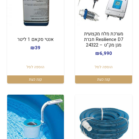
מערכת מלח מקצועית
Resilience D7 חברת
אנטי סקאם 1 ליטר
מגן מק"ט – 24322
₪
39
₪
6,990
הוספה לסל
הוספה לסל
קנה כעת
קנה כעת