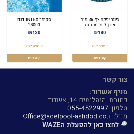
צינור יניקה צף 38 מ"מ
סקימר INTEX דגם
אורך 9 מ' מוסטנג
28000
₪
130
₪
180
הוספה לסל
הוספה לסל
קנה כעת
קנה כעת
צור קשר
סניף אשדוד:
כתובת: היהלומים 14, אשדוד
טלפון:
055-4522997
מייל:
Office@adelpool-ashdod.co.il
לחצו כאן להפעלת הWAZE