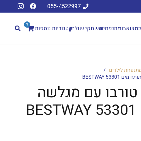
055-4522997
1
כה
משאבות
מתנפחים
משחקי שולחן
קטגוריות נוספות
מתנפחת לילדים
/
BESTWAY 533
טורבו עם מגלשה
B
המחיר
הנוכחי