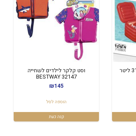
צידנית מתנפחת לבריכה 31 ליטר
וסט קלקר לילדים לשחייה
BESTWAY 32147
יר
₪
145
כחי
:
הוספה לסל
₪
קנה כעת