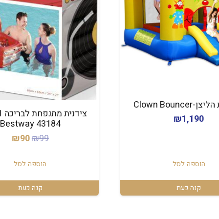
Clown Bounce
₪
1,190
43184 Bestway
המחיר
המח
₪
90
₪
99
המקורי
הנו
היה:
הוא
הוספה לסל
הוספה לסל
90.
₪99.
קנה כעת
קנה כעת