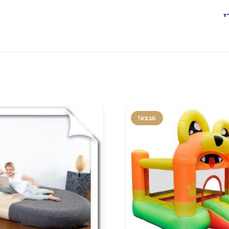
י
מבצע!