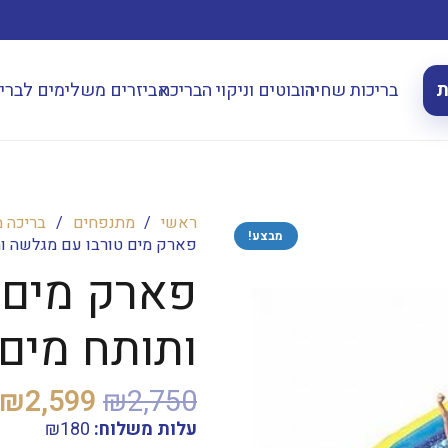
ת
בריכות שחיה
רובוטים וניקוי הבריכה
אביזרים משלימים לברי
ראשי
/
מתנפחים
/
בריכה 
מבצע!
פארק מים טורבו עם מגלשה ותותח מים 01
פארק מים 
ותותח מים ESTWAY 53301
המחיר
₪
2,599
₪
2,750
המקורי
עלות משלוח:
180
₪