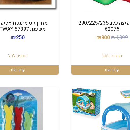
מתקן קפיצה כלב 290/225/235
מזרון זוגי מתנפח אליפ
62075
משענת 67397 BESTWAY
המחיר
המחיר
₪
250
₪
900
₪
1,099
המקורי
הנוכחי
היה:
הוא:
הוספה לסל
הוספה לסל
₪900.
₪1,099.
קנה כעת
קנה כעת