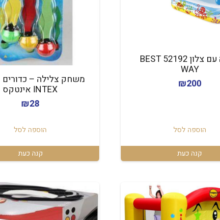
בריכה עם צלון 52192 BEST
WAY
מ
₪
200
INTEX אינטקס
₪
28
הוספה לסל
הוספה לסל
קנה כעת
קנה כעת