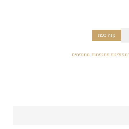
המחיר
הנוכחי
הוא:
₪1,650.
קנה כעת
מפולינות מתנפחות
,
מתנפחים