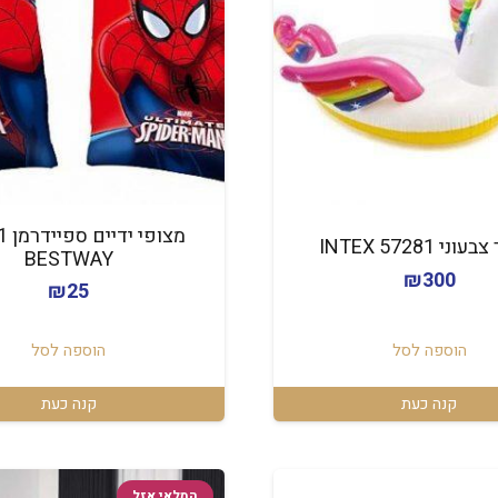
מצופ
ני INTEX 57281
BESTWAY
₪
300
₪
25
הוספה לסל
הוספה לסל
קנה כעת
קנה כעת
המלאי אזל