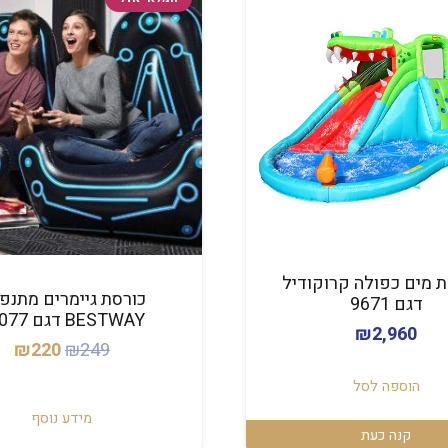
 מים כפולה קרוקודיל
כורסת גיימרים מתנפ
דגם 9671
BESTWAY דגם 75077
₪
2,960
המחיר
המ
₪
220
₪
249
המקורי
הנ
הוספה לסל
היה:
הו
מידע נוסף
0.
₪249.
קנה כעת