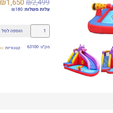
המחיר
₪
1,650
₪
2,499
המקורי
עלות משלוח:
180
₪
היה:
₪2,499.
כמות
הוספה לסל
של
פארק
מק"ט:
63100
קטגוריות:
טר
מתנפח
לילדים
לחצר
ולבית
דגם
היפופוטם
JUMPER
ISRAEL
63100