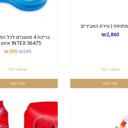
תנפח | טירת האבירים
₪
2,860
בריכת 4 מושבים לכל
INTEX 56475 אינטקס
המחיר
המ
₪
300
₪
349
המקורי
הנ
היה:
הו
הוספה לסל
הוספה לסל
0.
₪349.
קנה כעת
קנה כעת