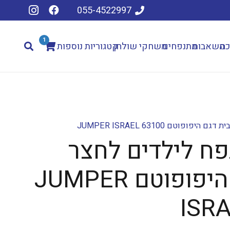
055-4522997
1
כה
משאבות
מתנפחים
משחקי שולחן
קטגוריות נוספות
וטם JUMPER ISRAEL 63100
ח לילדים לחצר
ולבית דגם היפופוטם JUMPER
ISR