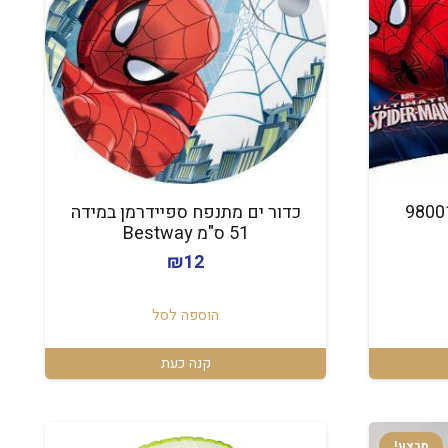
י ידיים ספיידרמן 98001
כדור ים מתנפח ספיידרמן במידה
51 ס"מ Bestway
₪
12
הוספה לסל
קנה כעת
מבצע!