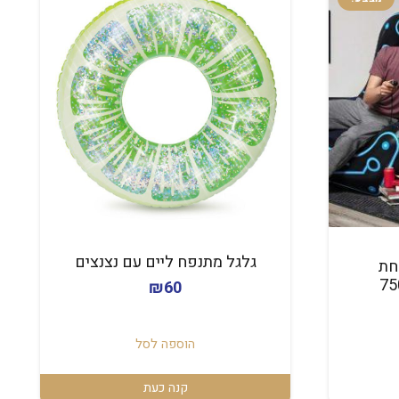
גלגל מתנפח ליים עם נצנצים
חת
₪
60
חיר
וכחי
הוספה לסל
א:
₪22
קנה כעת