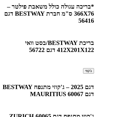
*בריכה עגולה כולל משאבת פילטר –
366X76 ס"מ חברת BESTWAY דגם
56416
בריכת BESTWAY/בסט וואי
412X201X122 דגם 56722
ג'קוזי
דגם 2025 – ג'קוזי מתנפח BESTWAY
דגם MAURITIUS 60067
ג'קוזי מתנפח‏ דגם 60065 ZURICH