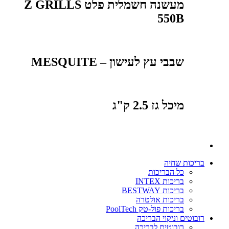
מעשנה חשמלית פלט Z GRILLS
550B
שבבי עץ לעישון – MESQUITE
מיכל גז 2.5 ק"ג
בריכות שחיה
כל הבריכות
בריכות INTEX
בריכות BESTWAY
בריכות אולטרה
בריכות פול-טק PoolTech
רובוטים וניקוי הבריכה
רובוטים לבריכה