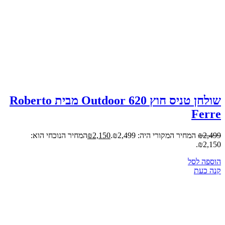
הוספה לסל
קנה כעת
צור קשר
סניף אשדוד:
כתובת: היהלומים 14, אשדוד
טלפון:
055-4522997
מייל:
Office@adelpool-ashdod.co.il
לחצו כאן להפעלת הWAZE
סניף אשקלון:
כתובת: רחוב אוסישקין 5, אשקלון
טלפון:
053-6113600
מייל:
adelpools20@gmail.com
לחצו כאן להפעלת הWAZE
עקבו אחרינו
Instagram
Facebook
בלוג