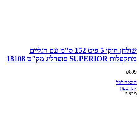
מתקפלות SUPERIOR סופרליג
₪
499
הוספה לסל
קנה כעת
מבצע!
שולחן פוקר אליפטי מתקפל HOT HAND
POKER סופרליג 15392
1,699
₪
המחיר המקורי היה: ₪1,699.
1,599
₪
המחיר הנוכחי הוא:
₪1,599.
הוספה לסל
קנה כעת
שולחן ביליארד Superleague 7 Feet סופרליג
₪
2,490