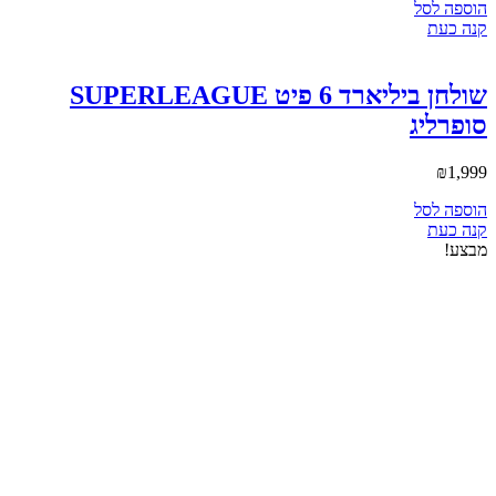
הוספה לסל
קנה כעת
שולחן ביליארד 6 פיט SUPERLEAGUE
סופרליג
₪
1,999
הוספה לסל
קנה כעת
מבצע!
שולחן טניס חוץ דגם Outdoor 5150 מבית
Roberto Ferre
1,850
₪
המחיר המקורי היה: ₪1,850.
1,800
₪
המחיר הנוכחי הוא:
₪1,800.
הוספה לסל
קנה כעת