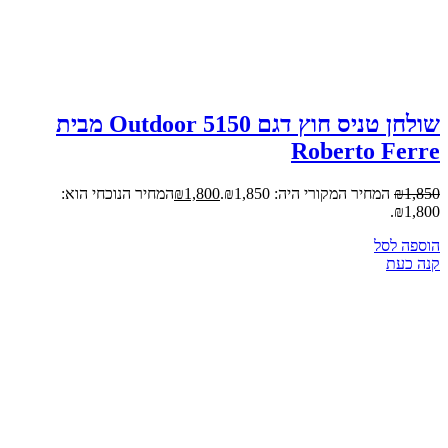
שולחן הוקי 5 פיט 152 ס"מ עם רגליים
מתקפלות SUPERIOR סופרליג מק"ט 18108
₪
899
הוספה לסל
קנה כעת
מבצע!
שולחן טניס חוץ Outdoor 620 מבית Roberto
Ferre
2,499
₪
המחיר המקורי היה: ₪2,499.
2,150
₪
המחיר הנוכחי הוא:
₪2,150.
הוספה לסל
קנה כעת
שולחן הוקי 4 פיט 120 ס"מ עם רגליים