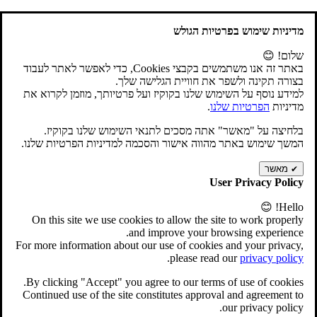
ראשי
אודות
מדיניות שימוש בפרטיות הגולש
תהליך עבודה
שלום! 😊
גלריה
מידע מקצועי
באתר זה אנו משתמשים בקבצי Cookies, כדי לאפשר לאתר לעבוד
הוראות הרכבה ותיפעול
בצורה תקינה ולשפר את חוויית הגלישה שלך.
בריכות פיברגלס
למידע נוסף על השימוש שלנו בקוקיז ועל פרטיותך, מוזמן לקרוא את
מדיניות
הפרטיות שלנו
.
בריכות בטון
בריכות מתועשות
בלחיצה על "מאשר" אתה מסכים לתנאי השימוש שלנו בקוקיז.
משלוח
המשך שימוש באתר מהווה אישור והסכמה למדיניות הפרטיות שלנו.
צור קשר
מאשר
✔
דברו איתנו על המחיר
User Privacy Policy
055-4522997
Hello! 😊
On this site we use cookies to allow the site to work properly
כל הקטגוריות
and improve your browsing experience.
בריכות
ג'קוזי
רובוטים וניקוי בריכה
אביזרים משלימים לבריכה
For more information about our use of cookies and your privacy,
מתנפחים
טאבונים
משחקי שולחן
גרילים ואביזרים
.
please read our
privacy policy
משאבות
בריכות
By clicking "Accept" you agree to our terms of use of cookies.
Continued use of the site constitutes approval and agreement to
our privacy policy.
*בריכת INTEX/אינטקס במידות